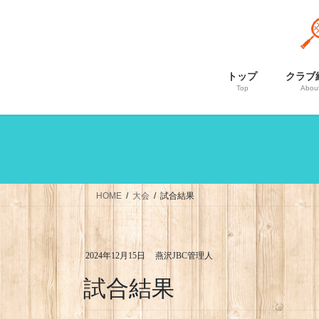
コ
ナ
ン
ビ
テ
ゲ
ン
ー
ツ
シ
トップ
クラブ
Top
Abou
へ
ョ
ス
ン
キ
に
ッ
移
プ
動
HOME
大会
試合結果
2024年12月15日
燕沢JBC管理人
試合結果