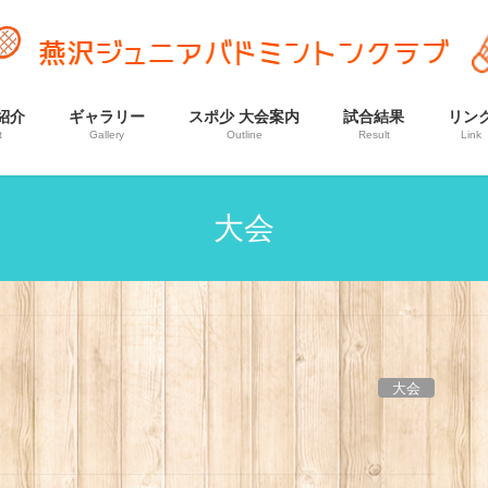
紹介
ギャラリー
スポ少 大会案内
試合結果
リン
t
Gallery
Outline
Result
Link
大会
大会