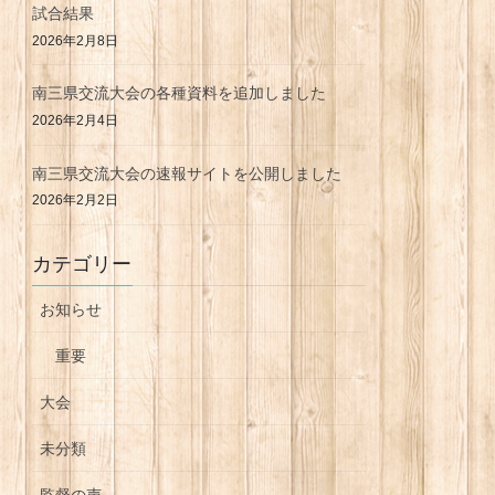
試合結果
2026年2月8日
南三県交流大会の各種資料を追加しました
2026年2月4日
南三県交流大会の速報サイトを公開しました
2026年2月2日
カテゴリー
お知らせ
重要
大会
未分類