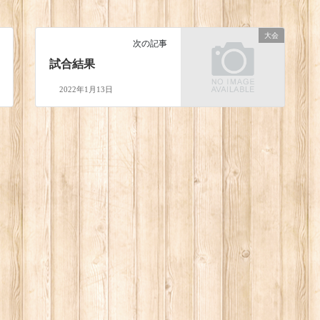
大会
次の記事
試合結果
2022年1月13日