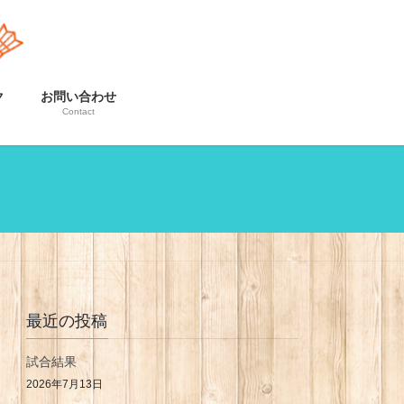
ク
お問い合わせ
Contact
最近の投稿
試合結果
2026年7月13日