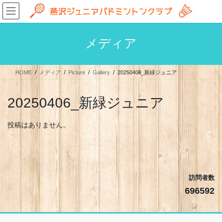
コ
ナ
ン
ビ
テ
ゲ
ン
ー
メディア
ツ
シ
へ
ョ
ス
ン
HOME
メディア
Picture
Gallery
20250406_新緑ジュニア
キ
に
ッ
移
プ
動
20250406_新緑ジュニア
投稿はありません。
訪問者数
696592