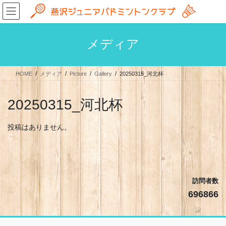
コ
ナ
ン
ビ
テ
ゲ
ン
ー
メディア
ツ
シ
へ
ョ
ス
ン
HOME
メディア
Picture
Gallery
20250315_河北杯
キ
に
ッ
移
プ
動
20250315_河北杯
投稿はありません。
訪問者数
696866