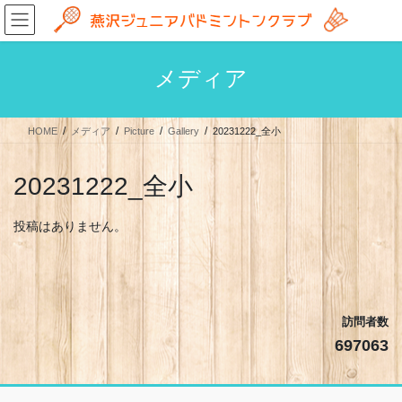
コ
ナ
ン
ビ
テ
ゲ
ン
ー
メディア
ツ
シ
へ
ョ
ス
ン
HOME
メディア
Picture
Gallery
20231222_全小
キ
に
ッ
移
プ
動
20231222_全小
投稿はありません。
訪問者数
697063